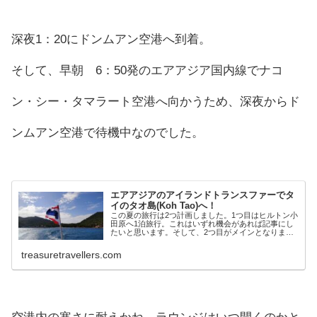
深夜1：20にドンムアン空港へ到着。
そして、早朝 6：50発のエアアジア国内線でナコ
ン・シー・タマラート空港へ向かうため、深夜からド
ンムアン空港で待機中なのでした。
エアアジアのアイランドトランスファーでタ
イのタオ島(Koh Tao)へ！
この夏の旅行は2つ計画しました。1つ目はヒルトン小
田原へ1泊旅行。これはいずれ機会があれば記事にし
たいと思います。そして、2つ目がメインとなりま
す。タイの離島「コ・タオ」（Koh Tao)へダイビング
旅行です！！asian...
treasuretravellers.com