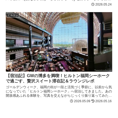
プール」です。 asian.tea 今回も...
2026.05.24
ヒルトン
【宿泊記】GWの博多を満喫！ヒルトン福岡シーホーク
で過ごす、贅沢スイート滞在記＆ラウンジレポ
ゴールデンウィーク、福岡の街が一段と活気づく季節に、以前から気
になっていた「ヒルトン福岡シーホーク」へ宿泊してきました。あの
開放感あふれる体験を、写真を交えながらじっくり振り返ってみたい
と思います。 asian.tea 実は今年じゃ...
2026.05.09
2026.05.16