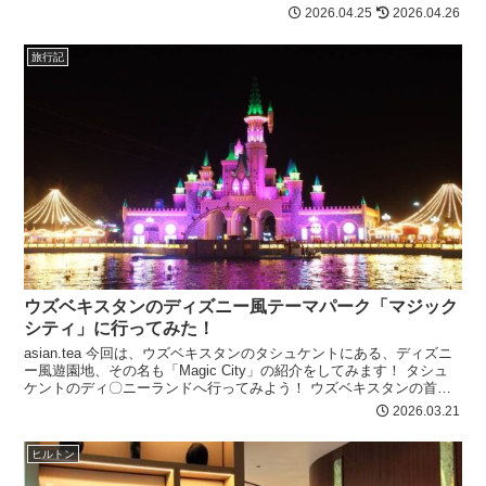
バーなど、実際に食べてわかった見どころを詳しくレポー...
2026.04.25
2026.04.26
旅行記
ウズベキスタンのディズニー風テーマパーク「マジック
シティ」に行ってみた！
asian.tea 今回は、ウズベキスタンのタシュケントにある、ディズニ
ー風遊園地、その名も「Magic City」の紹介をしてみます！ タシュ
ケントのディ〇ニーランドへ行ってみよう！ ウズベキスタンの首
都、タシュケントにあ...
2026.03.21
ヒルトン