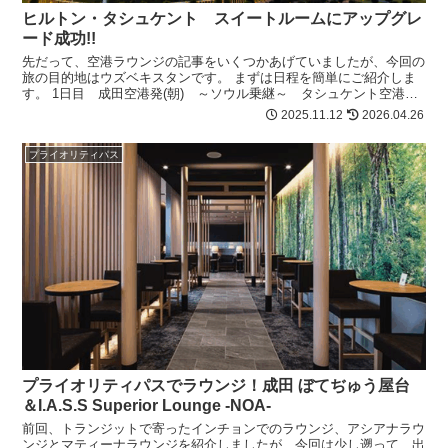
ヒルトン・タシュケント スイートルームにアップグレ
ード成功!!
先だって、空港ラウンジの記事をいくつかあげていましたが、今回の
旅の目的地はウズベキスタンです。 まずは日程を簡単にご紹介しま
す。 1日目 成田空港発(朝) ～ソウル乗継～ タシュケント空港着
(夜) タシュケント南駅...
2025.11.12
2026.04.26
プライオリティパス
プライオリティパスでラウンジ！成田 ぼてぢゅう屋台
＆I.A.S.S Superior Lounge -NOA-
前回、トランジットで寄ったインチョンでのラウンジ、アシアナラウ
ンジとマティーナラウンジを紹介しましたが、今回は少し遡って、出