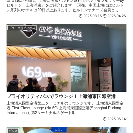
asian.tea 今回は、上海にあるヒルトン系列ホテル「ダブルツリーby
ヒルトン 上海浦東」をご紹介します！ 現在、中国上海にはヒルト
ン系列のホテルは20軒以上あります。ヒルトンオナーズ会員として
は、ホテルを選ぶのに結構迷っちゃ...
2025.08.16
2026.04.26
プライオリティパス
プライオリティパスでラウンジ！上海浦東国際空港
上海浦東国際空港第二ターミナルのラウンジです。 上海浦東国際空
港 First Class Lounge (No.69) 上海浦東国際空港(Shanghai Pudong
International), 第2ターミナルのゲート6...
2025.06.14
グルメ