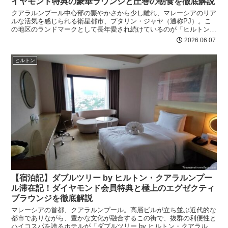
イヤモンド特典の豪華ラウンジと圧巻の朝食を徹底解説
クアラルンプール中心部の賑やかさから少し離れ、マレーシアのリア
ルな活気を感じられる衛星都市、プタリン・ジャヤ（通称PJ）。こ
の地区のランドマークとして長年愛され続けているのが「ヒルトン・
ペタリンジャヤ」です。 asian.tea 実...
2026.06.07
ヒルトン
【宿泊記】ダブルツリー by ヒルトン・クアラルンプー
ル滞在記！ダイヤモンド会員特典と極上のエグゼクティ
ブラウンジを徹底解説
マレーシアの首都、クアラルンプール。高層ビルが立ち並ぶ近代的な
都市でありながら、豊かな文化が融合するこの街で、抜群の利便性と
ハイコスパを誇るホテルが「ダブルツリー by ヒルトン・クアラルン