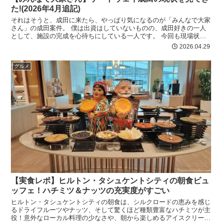
た!(2026年4月追記)
それはそうと、成田に来たら、やっぱり気になるのが「みんなで大家
さん」の成田案件。 僕は出資はしていないものの、成田好きの一人
として、施設の完成を心待ちにしている一人です。 今回も現場状況
も踏まえ、開発の状況をお伝えしていきます。
2026.04.29
グルメ
【実食レポ】ヒルトン・タシュケントシティの朝食ビュ
ッフェ！ハチミツ＆ナッツの充実度がすごい
ヒルトン・タシュケントシティの朝食は、シルクロードの恵みを感じ
るドライフルーツやナッツ、そして驚くほど種類豊富なハチミツが主
役！意外なローカル料理の少なさや、朝から楽しめるアイスクリーム