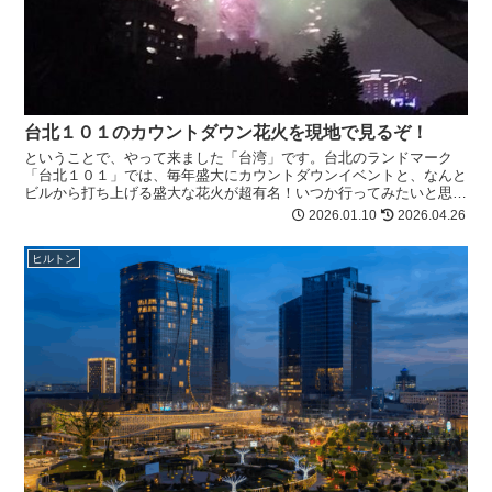
台北１０１のカウントダウン花火を現地で見るぞ！
ということで、やって来ました「台湾」です。台北のランドマーク
「台北１０１」では、毎年盛大にカウントダウンイベントと、なんと
ビルから打ち上げる盛大な花火が超有名！いつか行ってみたいと思っ
ていたのですが、今回意を決して年末の台北に行ってみまし...
2026.01.10
2026.04.26
ヒルトン