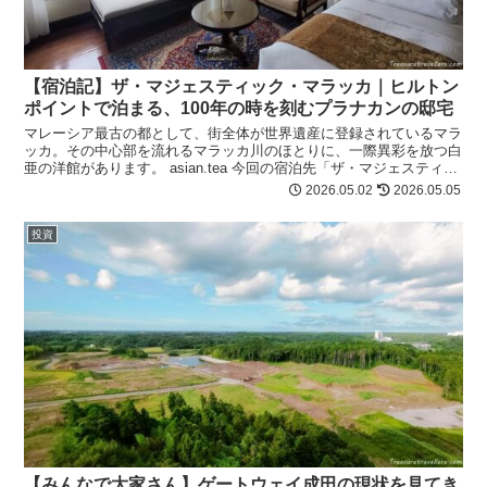
【宿泊記】ザ・マジェスティック・マラッカ｜ヒルトン
ポイントで泊まる、100年の時を刻むプラナカンの邸宅
マレーシア最古の都として、街全体が世界遺産に登録されているマラ
ッカ。その中心部を流れるマラッカ川のほとりに、一際異彩を放つ白
亜の洋館があります。 asian.tea 今回の宿泊先「ザ・マジェスティッ
ク・マラッカ」です。 ザ・...
2026.05.02
2026.05.05
投資
【みんなで大家さん】ゲートウェイ成田の現状を見てき