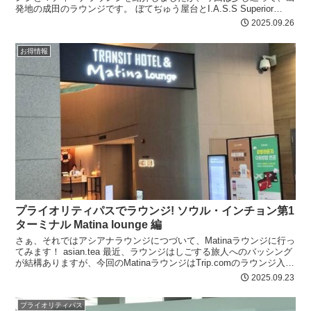
発地の成田のラウンジです。 ぼてぢゅう屋台とI.A.S.S Superior
Lou...
2025.09.26
お得情報
プライオリティパスでラウンジ! ソウル・インチョン第1
ターミナル Matina lounge 編
さぁ、それではアシアナラウンジにつづいて、Matinaラウンジに行っ
てみます！ asian.tea 最近、ラウンジはしごする旅人へのバッシング
が結構ありますが、今回のMatinaラウンジはTrip.comのラウンジ入場
権があったので...
2025.09.23
プライオリティパス