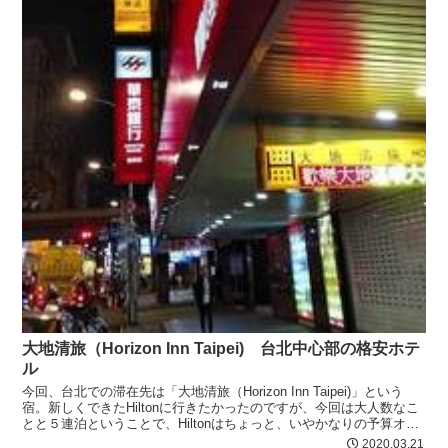
大地清旅（Horizon Inn Taipei) 台北中心部の格安ホテ
ル
今回、台北での滞在先は「大地清旅（Horizon Inn Taipei)」という
宿。新しくできたHiltonに行きたかったのですが、今回は大人数なこ
とと５連泊ということで、Hiltonはちょっと、いやかなりの予算オー
バー。それに、とにかく台北は出歩く時間が多いので、とりあえず快
2020.03.21