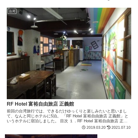
適に泊まれればOKという基準で、「快適」そうな宿をネットで探し
たのでした。そこでチョイスしたこの「大地清旅」（ホライゾンイ
台湾
ン タイペイ）
RF Hotel 富裕自由旅店 正義館
前回の台湾旅行では、できるだけゆっくりと楽しみたいと思いまし
て、なんと同じホテルに5泊。 「RF Hotel 富裕自由旅店 正義館」と
いうホテルに宿泊しました。 目次 １．RF Hotel 富裕自由旅店 正義
館を選ぶ理由 ２．アクセスについ...
2019.03.20
2021.07.10