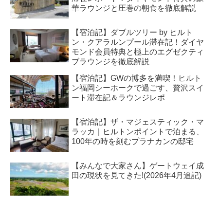
華ラウンジと圧巻の朝食を徹底解説
【宿泊記】ダブルツリー by ヒルト
ン・クアラルンプール滞在記！ダイヤ
モンド会員特典と極上のエグゼクティ
ブラウンジを徹底解説
【宿泊記】GWの博多を満喫！ヒルト
ン福岡シーホークで過ごす、贅沢スイ
ート滞在記＆ラウンジレポ
【宿泊記】ザ・マジェスティック・マ
ラッカ｜ヒルトンポイントで泊まる、
100年の時を刻むプラナカンの邸宅
【みんなで大家さん】ゲートウェイ成
田の現状を見てきた!(2026年4月追記)