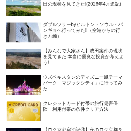
田の現状を見てきた!(2026年4月追記)
ダブルツリーbyヒルトン・ソウル・パ
ンギョへ行ってみた!!（空港からの行
き方編）
【みんなで大家さん】成田案件の現状
を見てきた!本当に優良な投資か考えよ
う!
ウズベキスタンのディズニー風テーマ
パーク「マジックシティ」に行ってみ
た！
クレジットカード付帯の旅行傷害保
険 利用付帯の条件クリア方法
【ロク京都宿泊記③】夜のロク京都＆