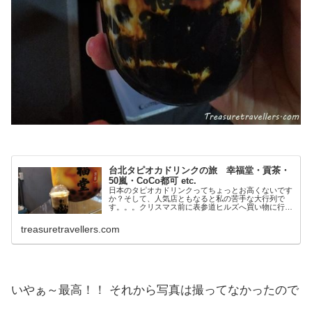
台北タピオカドリンクの旅 幸福堂・貢茶・
50嵐・CoCo都可 etc.
日本のタピオカドリンクってちょっとお高くないです
か？そして、人気店ともなると私の苦手な大行列で
す。。。クリスマス前に表参道ヒルズへ買い物に行っ
たのですが、その帰りに通った原宿のタピオカドリン
ク店の行列と言ったらホントすごかったです！そうい
treasuretravellers.com
うわけで、ブーム到来してから日本でタピオカドリン
クをいただくことは無かったのですが、年末に台北に
旅行に行くことになったので、これはぜひともタピオ
カドリンクを飲みまくってやるぜぃ！って気合を入れ
て行ってきましたｗ
いやぁ～最高！！ それから写真は撮ってなかったので