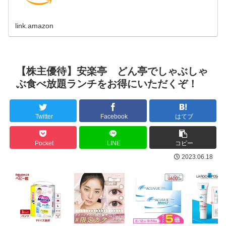
link.amazon
【株主優待】安楽亭 どん亭でしゃぶしゃ
ぶ食べ放題ランチをお得にいただくぞ！
Twitter
Facebook
はてブ
Pocket
LINE
コピー
2023.06.18