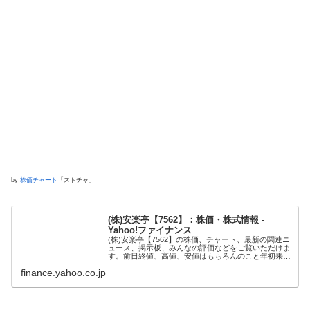
by
株価チャート
「ストチャ」
(株)安楽亭【7562】：株価・株式情報 -
Yahoo!ファイナンス
(株)安楽亭【7562】の株価、チャート、最新の関連ニ
ュース、掲示板、みんなの評価などをご覧いただけま
す。前日終値、高値、安値はもちろんのこと年初来高
値/安値もご覧いただけます。Yahoo!ファイナンスで
finance.yahoo.co.jp
は株価速報、チャート、ランキング、ポートフォリ
オ、ニュース、掲示板など投資判断に役立つ情報を掲
載しています。