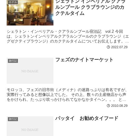
シェラトン インペリアル クアラ
ホテル
ルンプール クラブラウンジのカ
クテルタイム
シェラトン・インペリアル・クアラルンプール宿泊記 vol.2 今回
は、シェラトンインペリアルクアラルンプールのクラブラウンジ（エ
グゼクティブラウンジ）のカクテルタイムについてお伝えします。
クラブラウンジとは asian...
2022.07.29
フェズのナイトマーケット
旅行記
モロッコ、フェズの旧市街（メディナ）の迷路っぷりは有名ですが、
実際行ってみると想像以上でした。 その上、数々の土産物店から声
をかけられ、たっぷり吹っかけられてなかなかタイヘン。。。 とこ
ろが、この迷路も夜行ってみた食品のスークはとっても魅力...
2010.08.29
パッタイ お勧めタイフード
旅行記