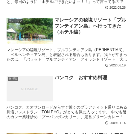
と、毎日のように「ホテルに行きたいよ～！！」って言ってるので、
ヒルトン・アメックスのキャンペーン...
2022.05.28
マレーシアの秘境リゾート「プル
マレーシア
フンティアン島」へ行ってきた
（ホテル編）
マレーシアの秘境リゾート、プルフンティアン島（PERHENTIAN)。
「ペルヘンティアン島」と表記される場合もあります。我々が泊まっ
たのは、「バラット プルフンティアン アイランドリゾート」大き
いほうの島。ブサル島にあるミドルレベルのリゾ...
2022.06.19
バンコク おすすめ料理
旅行記
バンコク、カオサンロードからすぐ近くのプラアティット通りにある
川沿いレストラン「TON PHO」がとても気に入ってます。 中でも蟹
のカレー風味炒め「プーパッポンカリー」、定番グリーンカレー「ケ
ーンキャオワーン」が安くてうまい。 この時はチャ...
2009.01.14