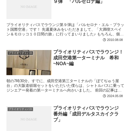
９弾 「バルセロナ編」
プライオリティパスでラウンジ第９弾は「バルセロナ・エル・プラッ
ト国際空港」です！ 先週夏休みをいただきまして、「大満喫スペイ
ン＆モロッコ１０日間の旅」に行ってまいりました♪ もちろん、個人
旅行で行ってきたので題名は私が勝手に付けただけですけ...
2010.08.08
プライオリティパスでラウンジ！
プライオリティパス
成田空港第一ターミナル 希和
~NOA~編
朝の7時30分。すでに、成田空港第三ターミナルの「ぼてぢゅう屋
台」の大阪道頓堀セットをいただいた僕らは、シャトルバスに乗って
ジンエアー発着の第一ターミナルへ向かいました。 前回の記事はこ
ちら 成田空港でプラ...
2024.05.08
プライオリティパスでラウンジ
プライオリティパス
番外編「成田デルタスカイクラ
ブ」