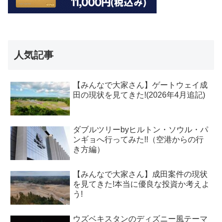
人気記事
【みんなで大家さん】ゲートウェイ成
田の現状を見てきた!(2026年4月追記)
ダブルツリーbyヒルトン・ソウル・パ
ンギョへ行ってみた!!（空港からの行
き方編）
【みんなで大家さん】成田案件の現状
を見てきた!本当に優良な投資か考えよ
う!
ウズベキスタンのディズニー風テーマ