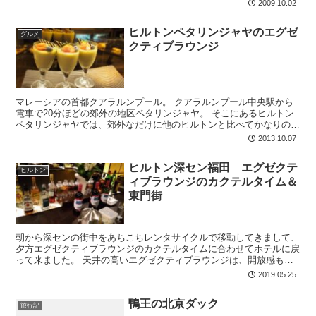
2009.10.02
ヒルトンペタリンジャヤのエグゼ
グルメ
クティブラウンジ
マレーシアの首都クアラルンプール。 クアラルンプール中央駅から
電車で20分ほどの郊外の地区ペタリンジャヤ。 そこにあるヒルトン
ペタリンジャヤでは、郊外なだけに他のヒルトンと比べてかなりのお
得なお値段で宿泊することが出来ます。 そこで、今回...
2013.10.07
ヒルトン深セン福田 エグゼクテ
ヒルトン
ィブラウンジのカクテルタイム＆
東門街
朝から深センの街中をあちこちレンタサイクルで移動してきまして、
夕方エグゼクティブラウンジのカクテルタイムに合わせてホテルに戻
って来ました。 天井の高いエグゼクティブラウンジは、開放感もあ
り、 照明も抑え目で良い雰囲気です。 料理の方も見...
2019.05.25
鴨王の北京ダック
旅行記