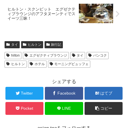
ヒルトン・スクンビット エグゼクテ
ィブラウンジのアフタヌーンティでス
イーツ三昧！
タイ
ヒルトン
旅行記
hilton
エグゼクティブラウンジ
タイ
バンコク
ヒルトン
ホテル
モーニングビュッフェ
シェアする
Twitter
Facebook
はてブ
Pocket
LINE
コピー