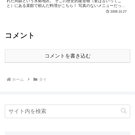
れた烏鎮という水郷地区。 そこの歴史的建造物（要は古いってこ
と）にある菜館で頼んだ料理がこちら！ 写真のないメニューだった
ので適当に頼んで、勝手に海老チリみたいのを想像してま...
2008.10.27
コメント
コメントを書き込む
ホーム
タイ