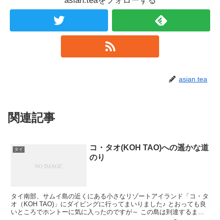
asian.teaをフォローする
asian.tea
関連記事
コ・タオ(KOH TAO)への遥かな道
タイ
のり
タイ南部、サムイ島の近くにある小さなリゾートアイランド「コ・タ
オ（KOH TAO)」にダイビングに行ってまいりました♪ とおっても良
いところでホントーに気に入ったのですが～ この島は到達するまで
が大変(-_-;) 今日はまず、コ・タオまで...