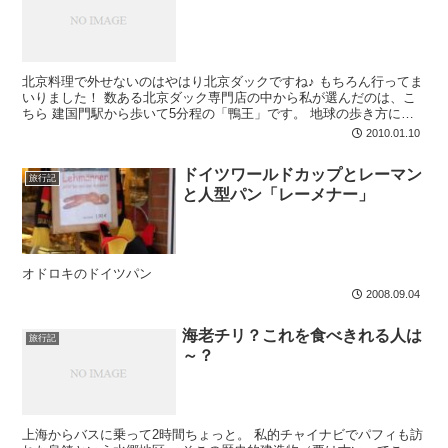
北京料理で外せないのはやはり北京ダックですね♪ もちろん行ってま
いりました！ 数ある北京ダック専門店の中から私が選んだのは、こ
ちら 建国門駅から歩いて5分程の「鴨王」です。 地球の歩き方に
「価格が安め＆脂がのっている」との記載があったため...
2010.01.10
ドイツワールドカップとレーマン
旅行記
と人型パン「レーメナー」
オドロキのドイツパン
2008.09.04
海老チリ？これを食べきれる人は
旅行記
～？
上海からバスに乗って2時間ちょっと。 私的チャイナビでパフィも訪