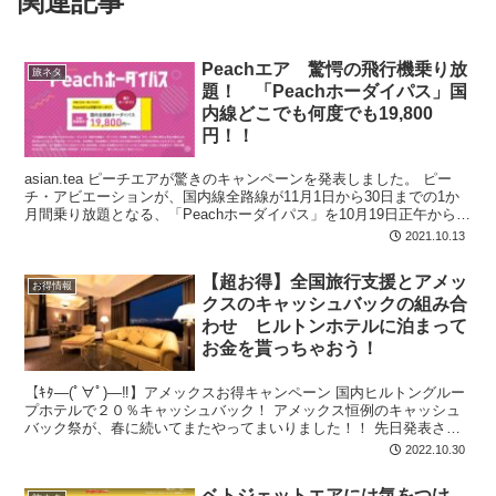
関連記事
Peachエア 驚愕の飛行機乗り放
旅ネタ
題！ 「Peachホーダイパス」国
内線どこでも何度でも19,800
円！！
asian.tea ピーチエアが驚きのキャンペーンを発表しました。 ピー
チ・アビエーションが、国内線全路線が11月1日から30日までの1か
月間乗り放題となる、「Peachホーダイパス」を10月19日正午から発
売します。 Pe...
2021.10.13
【超お得】全国旅行支援とアメッ
お得情報
クスのキャッシュバックの組み合
わせ ヒルトンホテルに泊まって
お金を貰っちゃおう！
【ｷﾀ―(ﾟ∀ﾟ)―‼】アメックスお得キャンペーン 国内ヒルトングルー
プホテルで２０％キャッシュバック！ アメックス恒例のキャッシュ
バック祭が、春に続いてまたやってまいりました！！ 先日発表され
た、今回のキャンペーンについてはこのような内容となります。
2022.10.30
ベトジェットエアには気をつけ