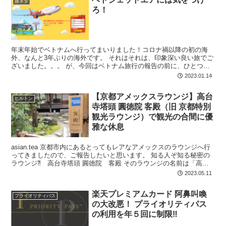
旅ネタ
ろ！
年末年始でベトナムへ行ってまいりました！コロナ禍以降の初の海
外、なんと3年ぶりの海外です。 それはそれは、印象深い良い旅でご
ざいました。。。 が、今回はベトナム旅行の報告の前に、ひとつ皆
さんにお伝えしておかなければならないと思い、 今回僕らが、ベト
2023.01.14
ジェットエアにより受けたひどい仕打ちの数々について、ご報告いた
します。
【京都アメックスラウンジ】高台
ヒルトン
寺塔頭 圓徳院 客殿（旧 京都特別
観光ラウンジ）で観光の合間に優
雅な休息
asian.tea 京都市内にあるとってもレアなアメックスのラウンジへ行
ってきましたので、ご報告したいと思います。 知る人ぞ知る秘密の
ラウンジ⁈ 高台寺塔頭 圓徳院 客殿 そのラウンジの名前は「高台
寺塔頭 圓徳院 客殿」アメ...
2023.05.11
楽天プレミアムカード 阿鼻叫喚
プライオリティパス
の大改悪！ プライオリティパス
の利用を年５回に制限‼