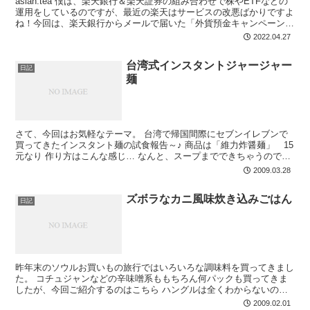
asian.tea 僕は、楽天銀行＆楽天証券の組み合わせで株やETFなどの
運用をしているのですが、最近の楽天はサービスの改悪ばかりですよ
ね！今回は、楽天銀行からメールで届いた「外貨預金キャンペーン」
にモノ申します!! 改悪続きの楽...
2022.04.27
台湾式インスタントジャージャー
日記
麺
さて、今回はお気軽なテーマ。 台湾で帰国間際にセブンイレブンで
買ってきたインスタント麺の試食報告～♪ 商品は「維力炸醤麺」 15
元なり 作り方はこんな感じ… なんと、スープまでできちゃうので
す！ 麺をふやかしたお湯で…（←大丈夫？） さ...
2009.03.28
ズボラなカニ風味炊き込みごはん
日記
昨年末のソウルお買いもの旅行ではいろいろな調味料を買ってきまし
た。 コチュジャンなどの辛味噌系ももちろん何パックも買ってきま
したが、今回ご紹介するのはこちら ハングルは全くわからないので
すが、これはおそらくダシの素のような調味料でしょう。...
2009.02.01