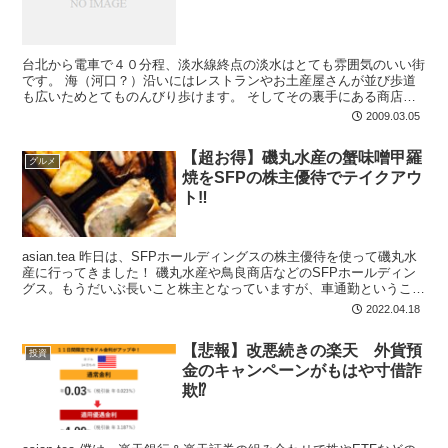
台北から電車で４０分程、淡水線終点の淡水はとても雰囲気のいい街
です。 海（河口？）沿いにはレストランやお土産屋さんが並び歩道
も広いためとてものんびり歩けます。 そしてその裏手にある商店街
は昼間でも夜市のような賑わい♪ そこでおススメのデザ...
2009.03.05
【超お得】磯丸水産の蟹味噌甲羅
グルメ
焼をSFPの株主優待でテイクアウ
ト‼
asian.tea 昨日は、SFPホールディングスの株主優待を使って磯丸水
産に行ってきました！ 磯丸水産や鳥良商店などのSFPホールディン
グス。もうだいぶ長いこと株主となっていますが、車通勤ということ
もあり、夜に居酒屋で一杯という...
2022.04.18
【悲報】改悪続きの楽天 外貨預
投資
金のキャンペーンがもはや寸借詐
欺⁉