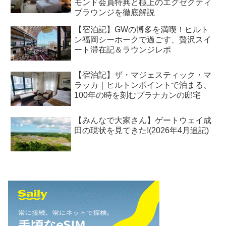
モンド会員特典と極上のエグゼクティ
ブラウンジを徹底解説
【宿泊記】GWの博多を満喫！ヒルト
ン福岡シーホークで過ごす、贅沢スイ
ート滞在記＆ラウンジレポ
【宿泊記】ザ・マジェスティック・マ
ラッカ｜ヒルトンポイントで泊まる、
100年の時を刻むプラナカンの邸宅
【みんなで大家さん】ゲートウェイ成
田の現状を見てきた!(2026年4月追記)