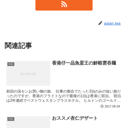
asian.tea
関連記事
香港仔一品魚蛋王の鮮蝦雲吞麺
日記
前回の深センお買い物の旅。 仕事の都合でたった3泊のみの短い旅だ
ったのですが、香港のフライトなので最後の1泊は香港に宿泊。 宿泊
は2年連続でベストウェスタンプラスホテル。 ヒルトンのゴールドオ
ーナーズからのステータスマッチでベストウェスタン...
2017.06.04
おススメ杏仁デザート
日記