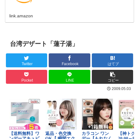
link.amazon
台湾デザート「蓮子湯」
Twitter
Facebook
はてブ
Pocket
LINE
コピー
2009.05.03